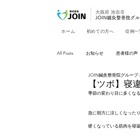
大阪府 池田市
JOIN鍼灸整骨院グ
ホーム
初めての方へ
症例一
All Posts
お知らせ
患者様の声
JOIN鍼灸整骨院グループ
【ツボ】寝
季節の変わり目に多くな
急に朝方に涼しくなった
硬くなっている筋肉を寝