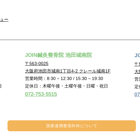
ュー
JOIN鍼灸整骨院 池田城南院
J
〒563-0025
〒5
大阪府池田市城南1丁目4-2 クレール城南1F
大
営業時間：8:30 ~ 12:30 / 15:30 ~ 19:30
営業
定休日：木曜午後・土曜午後・日曜・祝日
日
定
072-753-5515
07
医療連携​整形外科について