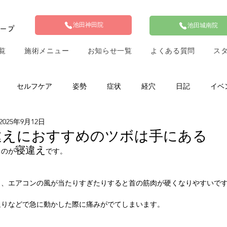
池田神田院
池田城南院
ループ
覧
施術メニュー
お知らせ一覧
よくある質問
ス
セルフケア
姿勢
症状
経穴
日記
イベ
2025年9月12日
違えにおすすめのツボは手にある
寝違え
るのが
です。
り、エアコンの風が当たりすぎたりすると首の筋肉が硬くなりやすいで
返りなどで急に動かした際に痛みがでてしまいます。