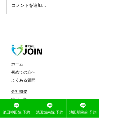
コメントを追加…
交通事故、ご相談くださ
訪問鍼灸 ご利
い
の声
ホーム
初めての方へ
よくある質問
会社概要
症例一覧
施術メニュー
池田神田院 予約
池田城南院 予約
池田駅院前 予約
求人募集
医療連携​整形外科について