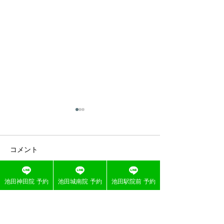
コメント
池田神田院 予約
池田城南院 予約
池田駅院前 予約
コメントを追加…
突然の背中の痛み、繰り
ママにもリラッ
返すぎっくり背中
ムを！