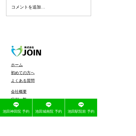
気になる！首の
コメントを追加…
突然の背中の痛み、繰り
返すぎっくり背中
ホーム
初めての方へ
よくある質問
会社概要
症例一覧
施術メニュー
池田神田院 予約
池田城南院 予約
池田駅院前 予約
求人募集
医療連携​整形外科について