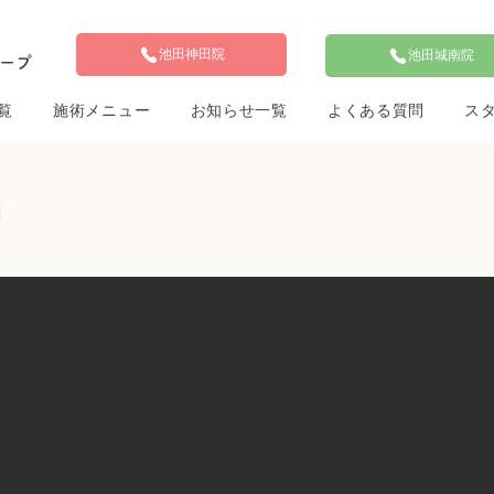
池田神田院
池田城南院
ループ
覧
施術メニュー
お知らせ一覧
よくある質問
ス
日