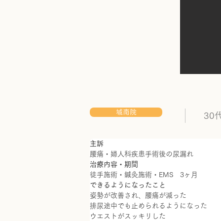
城南院
30
主訴	
腰痛・婦人科疾患手術後の尿漏れ
治療内容・期間
徒手施術・鍼灸施術・EMS　3ヶ月
できるようになったこと
姿勢が改善され、腰痛が減った
排尿途中でも止められるようになった
ウエストがスッキリした