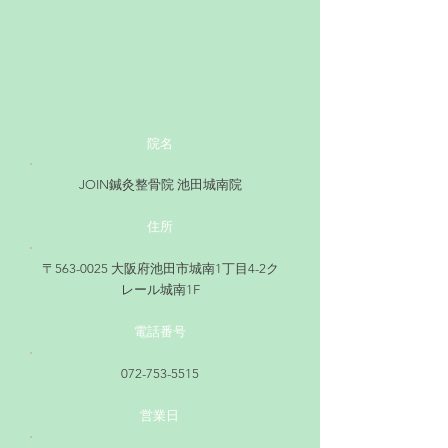
院名
JOIN鍼灸整骨院 池田城南院
住所
〒563-0025 大阪府池田市城南1丁目4-2ク
レール城南1F
電話番号
072-753-5515
営業日