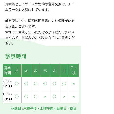
施術者としての日々の勉強や意見交換で、チー
ムワークを大切にしています。
鍼灸療法でも、医師の同意書により保険が使え
る場合がございます。
気軽にご来院していただけるよう励んでまいり
ますので、お悩みのご相談からでもご連絡くだ
さい。
診察時間
営業
日・
月
火
水
木
金
土
時間
祝
8:30-
◯
◯
◯
◯
◯
◯
×
12:30
15:30-
◯
◯
◯
×
◯
×
×
19:30
休診日 : 木曜午後・土曜午後・日曜日・祝日