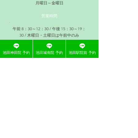
月曜日～金曜日
営業時間
午前 8：30～12：30 / 午後 15：30～19：
30 / 木曜日・土曜日は午前中のみ
休診日
池田神田院 予約
池田城南院 予約
池田駅院前 予約
木曜日午後、土曜日午後、日曜日、祝日
moeseikotuin