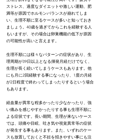
ストレス、過度なダイエットや激しい運動、肥
満等が原因でホルモンバランスが崩れてしま
い、生理不順に至るケースが多いと知っておき
ましょう。40歳を過ぎてからこれを経験する人
もいますが、その場合は卵巣機能の低下が原因
の可能性が高いと言えます。
生理不順には様々なパターンの症状があり、生
理周期が39日以上となる揮発月経だけでなく、
生理が長く続いてしまうケースもあります。他
にも月に2回経験する事になったり、1度の月経
が2日程度で終わってしまったりするという場合
もあります。
経血量が異常な程多かったり少なかったり、強
い痛みを感じやすかったりする事も生理不順に
よる症状です。長い期間、生理が来ないケース
では、頭痛や目眩、吐き気や視覚異常等の症状
が発生する事もあります。また、いずれのケー
スも放置しておくと不妊を招きやすい事にも注