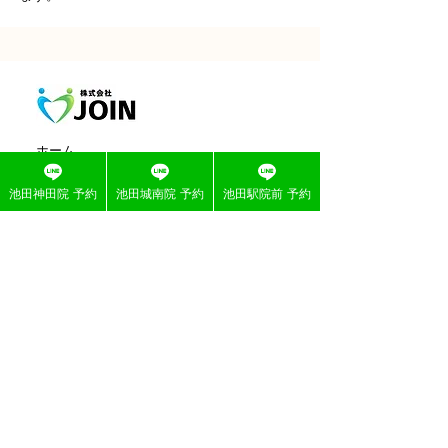
ホーム
初めての方へ
池田神田院 予約
池田城南院 予約
池田駅院前 予約
よくある質問
会社概要
症例一覧
施術メニュー
求人募集
医療連携​整形外科について