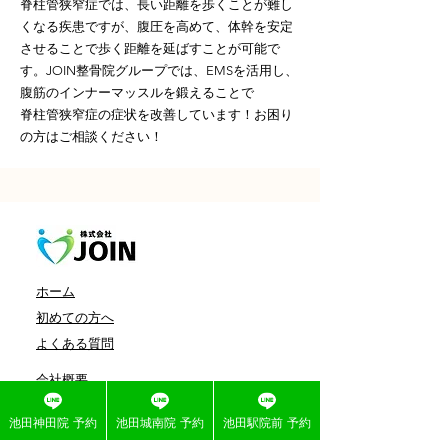
脊柱管狭窄症では、長い距離を歩くことが難し
くなる疾患ですが、腹圧を高めて、体幹を安定
させることで歩く距離を延ばすことが可能で
す。JOIN整骨院グループでは、EMSを活用し、
腹筋のインナーマッスルを鍛えることで
脊柱管狭窄症の症状を改善しています！お困り
の方はご相談ください！
ホーム
初めての方へ
よくある質問
会社概要
症例一覧
池田神田院 予約
池田城南院 予約
池田駅院前 予約
施術メニュー