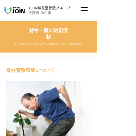
JOIN鍼灸整骨院グループ
大阪府 池田市
背中・腰の対応症
状
Corresponding symptoms of back and hips
脊柱管狭窄症について