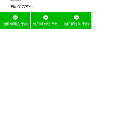
初めての方へ
よくある質問
池田神田院 予約
池田城南院 予約
池田駅院前 予約
会社概要
症例一覧
施術メニュー
求人募集
医療連携​整形外科について
JOIN鍼灸整骨院 池田神田院
〒563-0043
大阪府池田市神田１丁目20－11
営業時間：8:30 ~ 12:30 / 15:30 ~ 19:30
定休日：木曜午後・土曜午後・日曜・祝日
072-752-5757