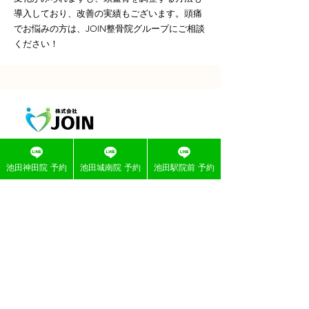
導入しており、改善の実績もございます。頭痛
でお悩みの方は、JOIN整骨院グループにご相談
ください！
ホーム
池田神田院 予約
池田城南院 予約
池田駅院前 予約
初めての方へ
よくある質問
会社概要
症例一覧
施術メニュー
求人募集
医療連携​整形外科について