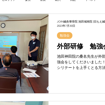
JOIN鍼灸整骨院 池田城南院 (旧もえ
2023年7月30日
勉強会
外部研修 勉強
池田神田院の桑名先生が外
強会をしてくださいました！
シリテートを上手くとる方法
社会人として必要なことの勉
てもらった他の施術者もた
(^_^)...