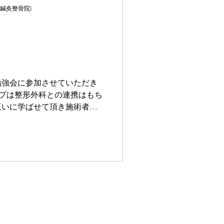
む鍼灸整骨院)
勉強会に参加させていただき
ループは整形外科との連携はもち
互いに学ばせて頂き施術者一
おります💪 JOIN鍼灸整骨
) 〒563-0043...