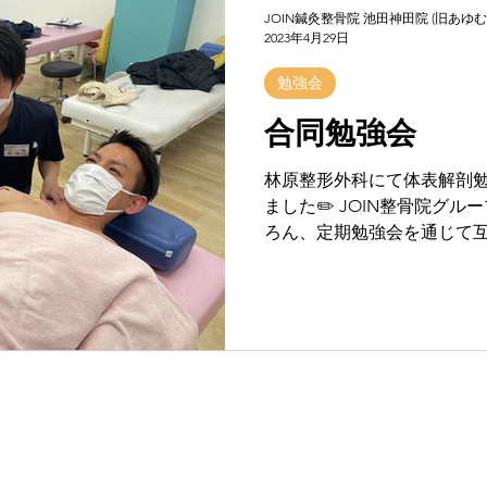
JOIN鍼灸整骨院 池田神田院 (旧あゆ
2023年4月29日
勉強会
合同勉強会
林原整形外科にて体表解剖
ました✏️ JOIN整骨院グ
ろん、定期勉強会を通じて
人一人のレベルアップに繋げて
院 池田神田院 (旧あゆむ鍼灸整骨院