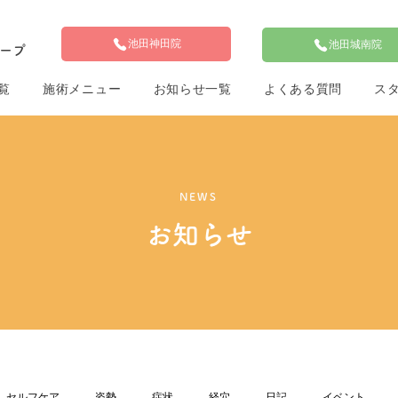
池田神田院
池田城南院
ループ
覧
施術メニュー
お知らせ一覧
よくある質問
ス
NEWS
お知らせ
セルフケア
姿勢
症状
経穴
日記
イベント