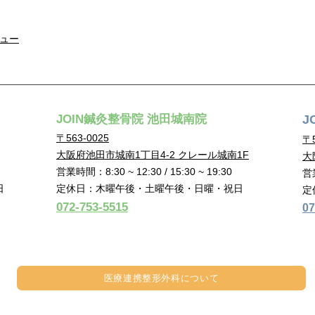
ュー
JOIN鍼灸整骨院 池田城南院
J
〒563-0025
〒5
大阪府池田市城南1丁目4-2 クレール城南1F
大
営業時間：8:30 ~ 12:30 / 15:30 ~ 19:30
営業
定休日：木曜午後・土曜午後・日曜・祝日
日
定
072-753-5515
07
医療連携​整形外科について