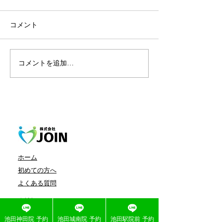
コメント
コメントを追加…
交通事故、ご相談くださ
【池田神田院】
い
タッフのご紹介
ホーム
初めての方へ
よくある質問
会社概要
症例一覧
池田神田院 予約
池田城南院 予約
池田駅院前 予約