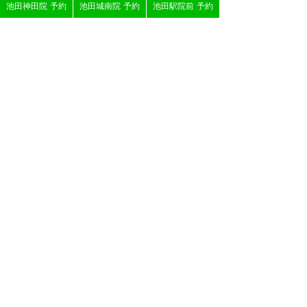
症例一覧
池田神田院 予約
池田城南院 予約
池田駅院前 予約
施術メニュー
求人募集
医療連携​整形外科について
JOIN鍼灸整骨院 池田神田院
〒563-0043
大阪府池田市神田１丁目20－11
営業時間：8:30 ~ 12:30 / 15:30 ~ 19:30
定休日：木曜午後・土曜午後・日曜・祝日
072-752-5757
JOIN鍼灸整骨院 池田城南院
〒563-0025
大阪府池田市城南1丁目4-2 クレール城南1F
営業時間：8:30 ~ 12:30 / 15:30 ~ 19:30