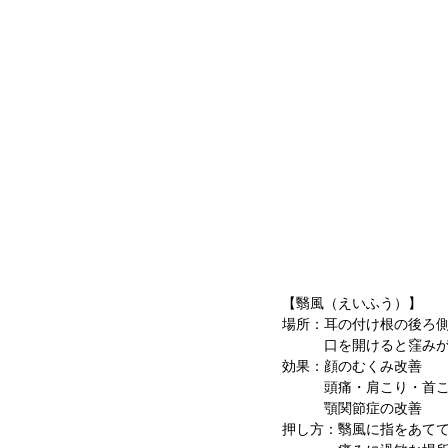
【翳風（えいふう）】
場所：耳の付け根の後ろ
　　　口を開けると窪み
効果：顔のむくみ改善
　　　頭痛・肩こり・首
　　　顎関節症の改善
押し方：翳風に指をあて