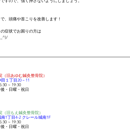
所ですので、強く押さないようにしましょう。
とで、頭痛や首こりを改善します！
りの症状でお困りの方は
^)/
田院（旧あゆむ鍼灸整骨院
）
田１丁目20－11
30 ~ 19:30 
午後・日曜・祝日
南院（旧もえ鍼灸整骨院
）
1丁目4-2 クレール城南1F
30 ~ 19:30
午後・日曜・祝日