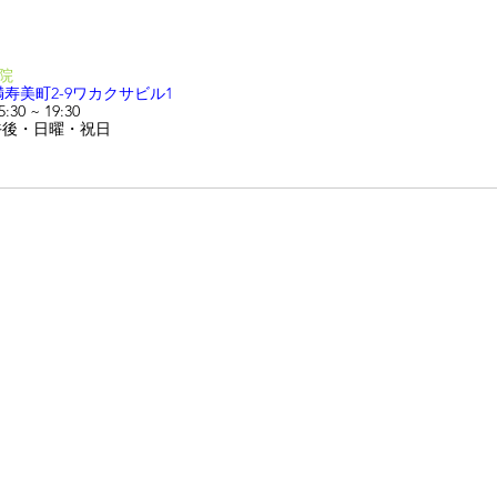
前院
寿美町2-9ワカクサビル1
30 ~ 19:30
午後・日曜・祝日