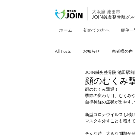
大阪府 池田市
JOIN鍼灸整骨院グ
ホーム
初めての方へ
症例一
All Posts
お知らせ
患者様の声
JOIN鍼灸整骨院 池田駅
顔のむくみ
顔のむくみ撃退！
季節の変わり目、むくみ
自律神経の症状が出やす
新型コロナウイルスも5類
マスクを外すことも増え
そんな時、大きな問題が