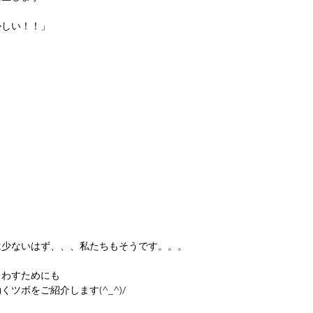
かしい！！」
は少ないはず、、、私たちもそうです。。。
らわすためにも
ツボをご紹介します(^_^)/