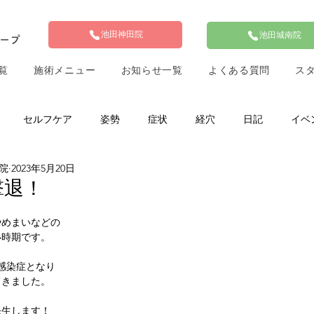
池田神田院
池田城南院
ループ
覧
施術メニュー
お知らせ一覧
よくある質問
ス
セルフケア
姿勢
症状
経穴
日記
イベ
前院
2023年5月20日
撃退！
やめまいなどの
い時期です。
感染症となり
てきました。
発生します！